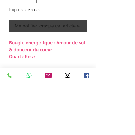
Rupture de stock
Me notifier lorsque cet article est disponible
Bougie énergétique
: Amour de soi
& douceur du coeur
Quartz Rose
Bougie naturelle (Vegan), fabriqués
par mes soins, utilisant les vertus en
lithothérapie, en aromathérapie et en
herboristerie. Pièce unique.
Les pierres sont purifiées à l'elixir
elfique et chargées en énergie.