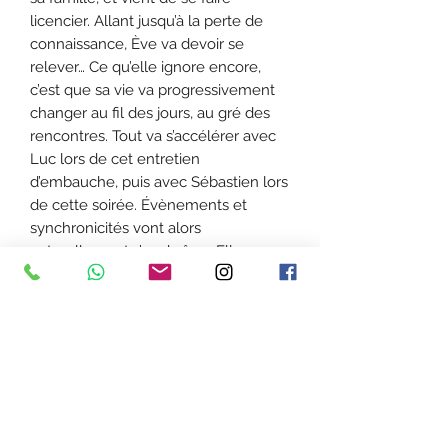
licencier. Allant jusqu’à la perte de
connaissance, Ève va devoir se
relever… Ce qu’elle ignore encore,
c’est que sa vie va progressivement
changer au fil des jours, au gré des
rencontres. Tout va s’accélérer avec
Luc lors de cet entretien
d’embauche, puis avec Sébastien lors
de cette soirée. Évènements et
synchronicités vont alors
naturellement s’enchaîner. Elle va
aller de découvertes en découvertes,
quitte à remettre en cause toutes ses
croyances et bon nombre de
décisions passées. L’heure est venue
pour Ève de comprendre et vivre
certaines choses, d’affronter ses
propres peurs et lever ses blocages,
mais aussi de découvrir sa mission...