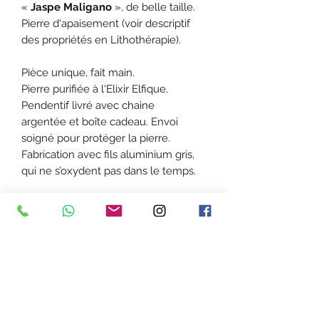
«
Jaspe
Maligano
», de belle taille.
Pierre d'apaisement (voir descriptif
des propriétés en Lithothérapie).
Pièce unique, fait main.
Pierre purifiée à l'Elixir Elfique.
Pendentif livré avec chaine
argentée et boîte cadeau. Envoi
soigné pour protéger la pierre.
Fabrication avec fils aluminium gris,
qui ne s’oxydent pas dans le temps.
Offert pour tout achat d'un
pendentif
: un flacon d'elixir elfique
de 30ml pour nettoyer les pierres.
Taille
Pierre : 3,9 cm hauteur et 3,7 cm