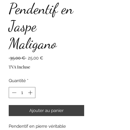
Pendentif en
Jaspe
Maligano
Prix
Prix
 35,00 € 
25,00 €
original
promotionnel
TVA Incluse
Quantité
*
Ajouter au panier
Pendentif en pierre véritable