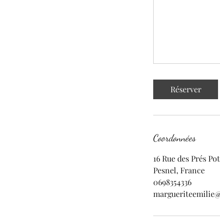
Réserver
Coordonnées
16 Rue des Prés Po
Pesnel, France
0698354336
margueriteemilie