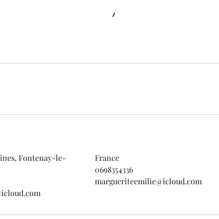
tines, Fontenay-le-
France
0698354336
margueriteemilie@icloud.com
@icloud.com