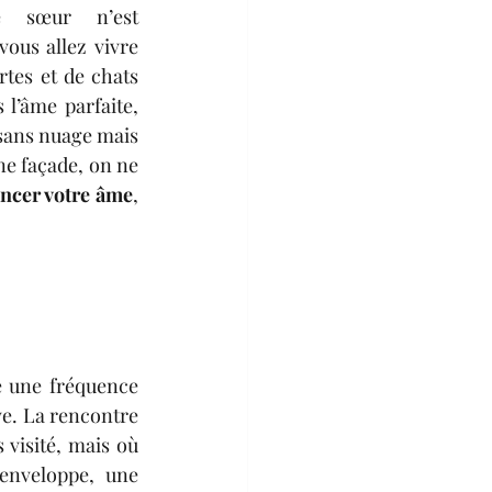
e sœur n’est 
ous allez vivre 
tes et de chats 
 l’âme parfaite, 
 sans nuage mais 
e façade, on ne 
ancer votre âme
, 
 une fréquence 
e. La rencontre 
visité, mais où 
nveloppe, une 