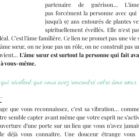
partenaire de guérison… L’âm
pas forcément la personne avec qui v
jusqu’à 97 ans entourés de plantes ver
spirituellement éveillés. Elle n'est pas
 idéal. C’est l’âme familière. Ce lien ne promet pas une vie
 âme sœur, on ne joue pas un rôle, on ne construit pas un
uvient… 
L'âme sœur est surtout la personne qui fait av
e à vous-même.
s qui révèlent que vous avez rencontré votre âme sœur
"
sage que vous reconnaissez, c’est sa vibration… comme
être semble capter avant même que votre esprit ne s’activ
ouverture d’une porte sur un lieu que vous n’avez jamais 
le déjà vous connaître. Une douceur étrange vous e