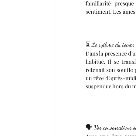
familiarité presque
sentiment. Les âmes
⏳ 
Le rythme du temps
Dans la présence d’un
habitué. Il se transf
retenait son souffle 
un rêve d’après-midi
suspendue hors du m
🗣️ 
Vos conversations s