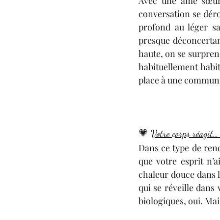
Avec une âme sœur, 
conversation se déro
profond au léger sa
presque déconcertant
haute, on se surprend
habituellement habitu
place à une communica
💗 
Votre corps réagit…
Dans ce type de renc
que votre esprit n’a
chaleur douce dans l
qui se réveille dans
biologiques, oui. Mais