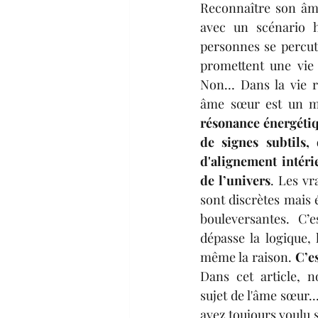
Reconnaître son âme
avec un scénario h
personnes se percute
promettent une vie 
Non… Dans la vie ré
résonance énergétiqu
de signes subtils, 
d'alignement intérie
de l’univers
. Les vr
sont discrètes mais é
bouleversantes. C’e
dépasse la logique, l
même la raison. 
C’e
Dans cet article, no
sujet de l'âme sœur..
avez toujours voulu s