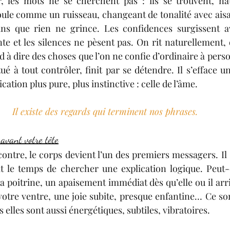
les mots ne se cherchent pas : ils se trouvent, nat
ule comme un ruisseau, changeant de tonalité avec aisa
ns que rien ne grince. Les confidences surgissent ave
e et les silences ne pèsent pas. On rit naturellement, 
 à dire des choses que l’on ne confie d’ordinaire à pers
é à tout contrôler, finit par se détendre. Il s’efface un
tion plus pure, plus instinctive : celle de l’âme.
Il existe des regards qui terminent nos phrases.
 avant votre tête
ontre, le corps devient l’un des premiers messagers. Il 
it le temps de chercher une explication logique. Peut-
a poitrine, un apaisement immédiat dès qu’elle ou il arri
 votre ventre, une joie subite, presque enfantine… Ce son
 elles sont aussi énergétiques, subtiles, vibratoires. 