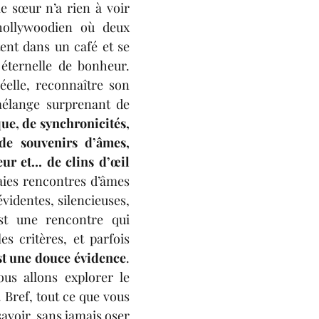
 sœur n’a rien à voir 
ollywoodien où deux 
nt dans un café et se 
éternelle de bonheur. 
elle, reconnaître son 
âme sœur est un mélange surprenant de 
e, de synchronicités, 
de souvenirs d’âmes, 
ur et… de clins d’œil 
aies rencontres d’âmes 
videntes, silencieuses, 
st une rencontre qui 
es critères, et parfois 
st une douce évidence
. 
us allons explorer le 
. Bref, tout ce que vous 
avoir, sans jamais oser 