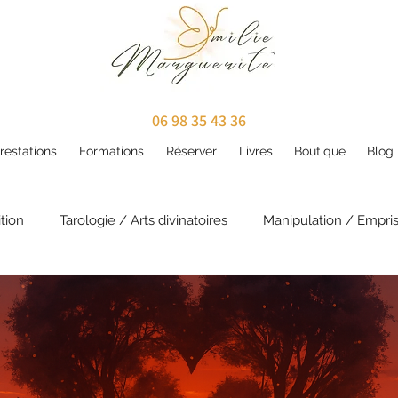
06 98 35 43 36
restations
Formations
Réserver
Livres
Boutique
Blog
tion
Tarologie / Arts divinatoires
Manipulation / Empri
ritualité
Karma / Vies antérieures
Développement per
contes
Annales akashiques