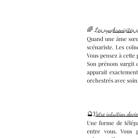
🌈 
Les synchronicités s
Quand une âme sœur 
scénariste. Les coïn
Vous pensez à cette p
Son prénom surgit da
apparaît exactement 
orchestrés avec soin
🔮
Votre intuition devi
Une forme de télépat
entre vous. Vous p