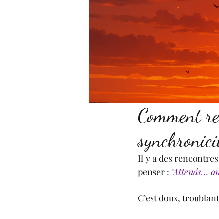
Comment rec
synchronici
Il y a des rencontre
penser : 
"Attends… on 
C’est doux, troublant