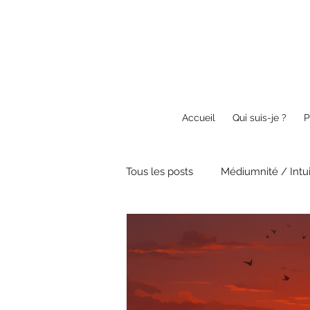
Accueil
Qui suis-je ?
P
Tous les posts
Médiumnité / Intui
Guérison / Energétique
Spi
Anges & Guides
Textes et 