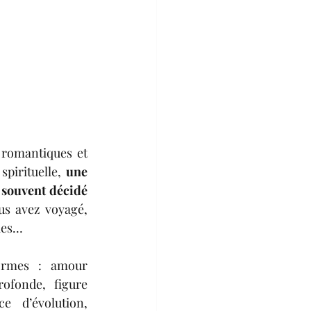
romantiques et 
pirituelle, 
une 
souvent décidé 
s avez voyagé, 
ies… 
ormes : amour 
ofonde, figure 
e d’évolution, 