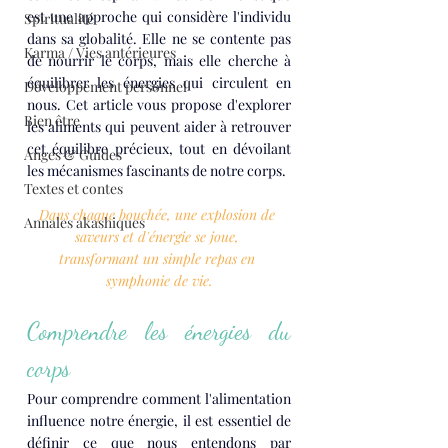
est une approche qui considère l'individu 
Spiritualité
dans sa globalité. Elle ne se contente pas 
Karma / Vies antérieures
de nourrir le corps, mais elle cherche à 
équilibrer les énergies qui circulent en 
Développement personnel
nous. Cet article vous propose d'explorer 
Bien être
les aliments qui peuvent aider à retrouver 
cet équilibre précieux, tout en dévoilant 
Anges & Guides
les mécanismes fascinants de notre corps.
Textes et contes
Dans chaque bouchée, une explosion de 
Annales akashiques
saveurs et d'énergie se joue, 
transformant un simple repas en 
symphonie de vie.
Comprendre les énergies du 
corps
Pour comprendre comment l'alimentation 
influence notre énergie, il est essentiel de 
définir ce que nous entendons par 