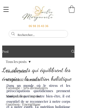
06 98 35 43 36
Post
Tous les posts
Les aliments qui équilibrent les
Tous les posts
énergies : la nutrition holistique
Médiumnité / Intuition
Dans un monde où le stress et les 
Tarologie / Arts divinatoires
préoccupations quotidiennes prennent 
Manipulation / Emprise
souvent le pas sur notre bien-être, il est 
essentiel de se reconnecter à notre corps 
Guérison / Energétique
et à notre esprit. La nutrition holistique 