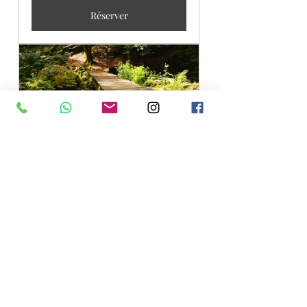
Réserver
Chemin de "Reconnexion"
Réserver
Pour prendre le temps de vous 
reconnecter en vous...