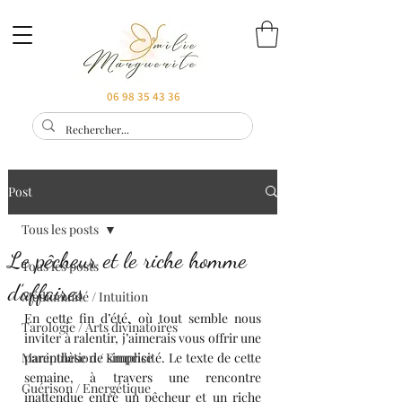
06 98 35 43 36
Post
Tous les posts
Le pêcheur et le riche homme
Tous les posts
d’affaires
Médiumnité / Intuition
En cette fin d’été, où tout semble nous 
Tarologie / Arts divinatoires
inviter à ralentir, j’aimerais vous offrir une 
Manipulation / Emprise
parenthèse de simplicité. Le texte de cette 
semaine, à travers une rencontre 
Guérison / Energétique
inattendue entre un pêcheur et un riche 