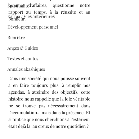
homme d’affaires, questionne notre 
Spiritualité
rapport au temps, à la réussite et au 
Karma / Vies antérieures
bonheur.
Développement personnel
Bien être
Anges & Guides
Textes et contes
Annales akashiques
Dans une société qui nous pousse souvent 
à en faire toujours plus, à remplir nos 
agendas, à atteindre des objectifs, cette 
histoire nous rappelle que la joie véritable 
ne se trouve pas nécessairement dans 
l’accumulation… mais dans la présence. Et 
si tout ce que nous cherchions à l’extérieur 
était déjà là, au creux de notre quotidien ? 