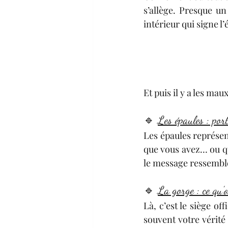
s’allège. Presque un
intérieur qui signe l
Et puis il y a les ma
🔹 
Les épaules : port
Les épaules représent
que vous avez… ou que
le message ressemble
🔹 
La gorge : ce qu’
Là, c’est le siège of
souvent votre vérité 