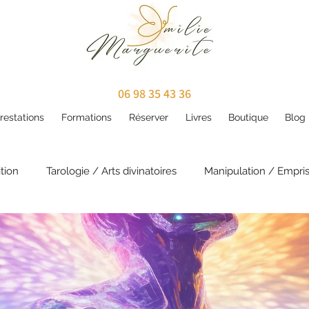
06 98 35 43 36
restations
Formations
Réserver
Livres
Boutique
Blog
tion
Tarologie / Arts divinatoires
Manipulation / Empri
ritualité
Karma / Vies antérieures
Développement per
contes
Annales akashiques