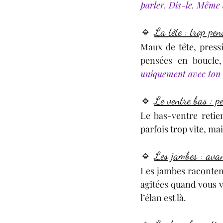
parler. Dis-le. Même
🔹 
La tête : trop pen
Maux de tête, press
pensées en boucle,
uniquement avec ton 
🔹 
Le ventre bas : pe
Le bas-ventre retient
parfois trop vite, ma
🔹 
Les jambes : avan
Les jambes racontent 
agitées quand vous v
l’élan est là. 