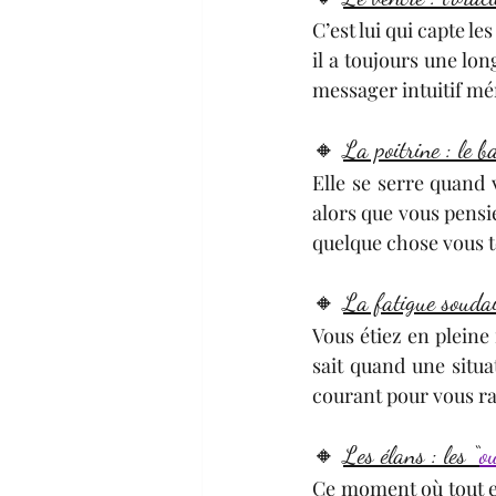
C’est lui qui capte l
il a toujours une lo
messager intuitif mé
🔸 
La poitrine : le b
Elle se serre quand 
alors que vous pensi
quelque chose vous t
🔸 
La fatigue soudain
Vous étiez en pleine
sait quand une situa
courant pour vous ra
🔸 
Les élans : les “
o
Ce moment où tout e