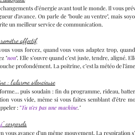
es changements d’énergie avant tout le monde. Il vous prévie
ngueur d’avance. On parle de "boule au ventre", mais soyo
rite un meilleur service de communication.
aromètre affectif
vous vous forcez, quand vous vous adaptez trop, quand 
ez "
non
". Elle s’ouvre quand c’est juste, tendre, aligné. El
ouche profondément. La poitrine, c’est la météo de l’âme
e : l’alarme silencieuse
 forme… puis soudain : fin du programme, rideau, batteri
tion vous vide, même si vous faites semblant d’être moti
ppeler : 
"
Tu n’es pas une machine
."
ui
” corporels
n vous avance d’un même mouvement. La respiration s’o