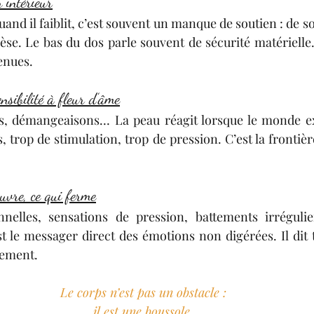
n intérieur
Quand il faiblit, c’est souvent un manque de soutien : de so
pèse. Le bas du dos parle souvent de sécurité matérielle.
enues.
nsibilité à fleur d’âme
ons, démangeaisons… La peau réagit lorsque le monde ex
s, trop de stimulation, trop de pression. C’est la frontière
uvre, ce qui ferme
nnelles, sensations de pression, battements irrégulier
st le messager direct des émotions non digérées. Il dit to
tement.
Le corps n’est pas un obstacle :
il est une boussole.