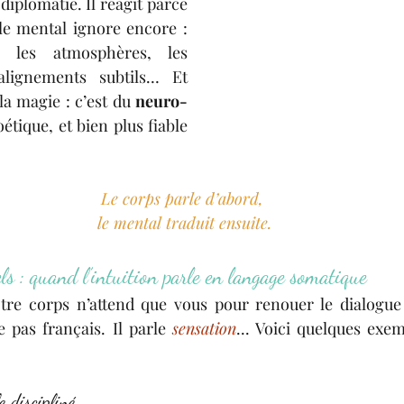
iplomatie. Il réagit parce 
 le mental ignore encore : 
, les atmosphères, les 
alignements subtils… Et 
la magie : c’est du 
neuro-
étique, et bien plus fiable 
Le corps parle d’abord, 
le mental traduit ensuite.
ls : quand l’intuition parle en langage somatique
tre corps n’attend que vous pour renouer le dialogue
e pas français. Il parle 
sensation
... Voici quelques exem
e discipliné