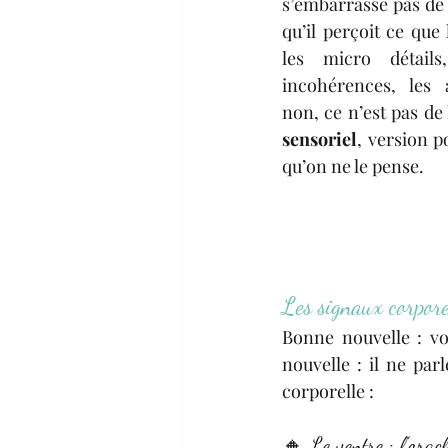
s’embarrasse pas de d
qu’il perçoit ce que
les micro détails
incohérences, les 
non, ce n’est pas de 
sensoriel
, version po
qu’on ne le pense.
Les signaux corpore
Bonne nouvelle : vo
nouvelle : il ne parl
corporelle :
🔸 
Le ventre : l’oracl