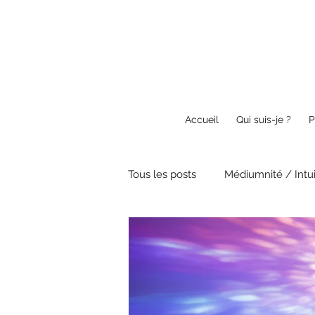
Accueil
Qui suis-je ?
P
Tous les posts
Médiumnité / Intui
Guérison / Energétique
Spi
Anges & Guides
Textes et 