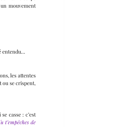
st un mouvement 
été entendu…
ns, les attentes 
 ou se crispent, 
se casse : c’est 
Tu t’empêches de 