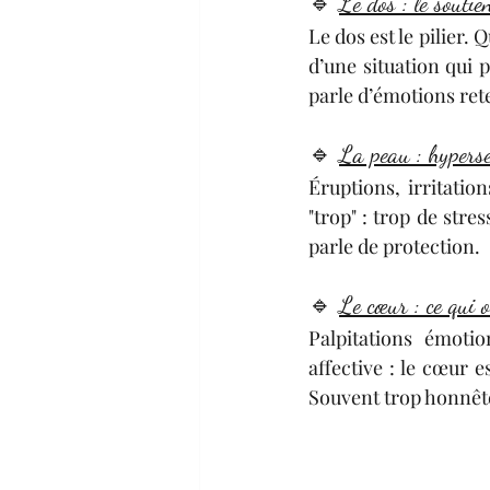
🔹 
Le dos : le soutie
Le dos est le pilier. 
d’une situation qui 
parle d’émotions ret
🔹 
La peau : hyperse
Éruptions, irritati
"trop" : trop de stres
parle de protection.
🔹 
Le cœur : ce qui o
Palpitations émotio
affective : le cœur e
Souvent trop honnê