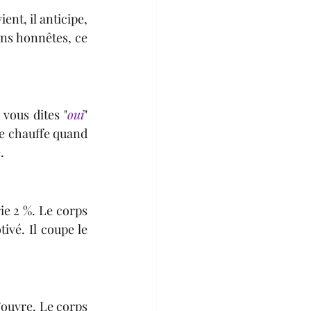
nt, il anticipe, 
ns honnêtes, ce 
vous dites "
oui
" 
le chauffe quand 
.
e 2 %. Le corps 
vé. Il coupe le 
uvre. Le corps 