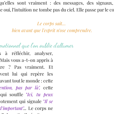
qu’elles sont vraiment : des messages, des signaux,
 oui, l’intuition ne tombe pas du ciel. Elle passe par le c
Le corps sait… 
bien avant que l'esprit n’ose comprendre.
motionnel que l’on oublie d’allumer
à réfléchir, analyser, 
Mais vous a-t-on appris à 
tre ? Pas vraiment. Et 
vent lui qui repère les 
avant tout le monde : cette 
ention, pas par là",
cette 
qui souffle 
"
Ici, tu peux 
icotement qui signale 
"
Il se 
d’important"
... 
Le corps ne 