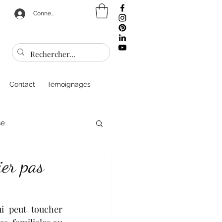
Connexion
Contact
Témoignages
se
ier pas
sonnel
Bien être
i peut toucher 