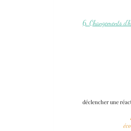
6. Changements d'h
déclencher une réact
éco