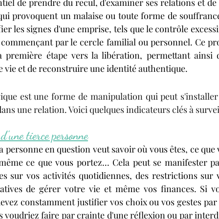
entiel de prendre du recul, d'examiner ses relations et de 
ui provoquent un malaise ou toute forme de souffrance.
ier les signes d'une emprise, tels que le contrôle excessif
n commençant par le cercle familial ou personnel. Ce pro
a première étape vers la libération, permettant ainsi 
 vie et de reconstruire une identité authentique.
que est une forme de manipulation qui peut s'installer
ns une relation. Voici quelques indicateurs clés à surveil
 d'une tierce personne
a personne en question veut savoir où vous êtes, ce que v
 même ce que vous portez... Cela peut se manifester pa
es sur vos activités quotidiennes, des restrictions sur v
tatives de gérer votre vie et même vos finances.
 Si
 v
devez constamment justifier vos choix ou vos gestes par 
s voudriez faire par crainte d'une réflexion ou par interdi