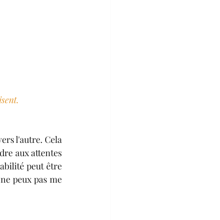
isent.
rs l'autre. Cela 
dre aux attentes 
ilité peut être 
 ne peux pas me 