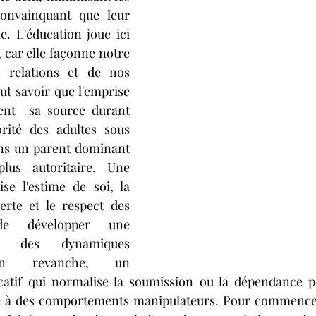
onvainquant que leur 
e. L'éducation joue ici 
 car elle façonne notre 
relations et de nos 
aut savoir que l'emprise 
ent  sa source durant 
orité des adultes sous 
ns un parent dominant 
us autoritaire. Une 
se l'estime de soi, la 
rte et le respect des 
e développer une 
ë des dynamiques 
 En revanche, un 
atif qui normalise la soumission ou la dépendance p
e à des comportements manipulateurs. Pour commencer