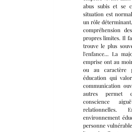
abus subis et se c
situation est normal
un rôle déterminant,
compréhension des 
propres limites. Il f
trouve le plus souv
l'enfance... La maj
emprise ont au moi
ou au caractère pl
éducation qui valori
communication ouve
autres permet d
conscience aigu
relationnelles.
environnement éduc
personne vulnérabl