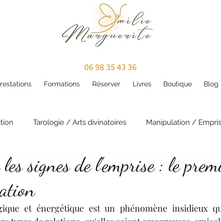
06 98 35 43 36
restations
Formations
Réserver
Livres
Boutique
Blog
tion
Tarologie / Arts divinatoires
Manipulation / Empri
les signes de l'emprise : le prem
ritualité
Karma / Vies antérieures
Développement per
ration
contes
Annales akashiques
gique et énergétique est un phénomène insidieux qu