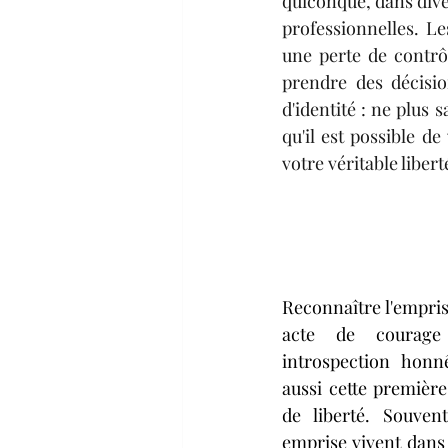
quiconque, dans diver
professionnelles. L
une perte de contrôl
prendre des décision
d'identité : ne plus s
qu'il est possible d
votre véritable libert
Reconnaître l'empris
acte de courage 
introspection honnê
aussi cette première
de liberté. Souven
emprise vivent dans 