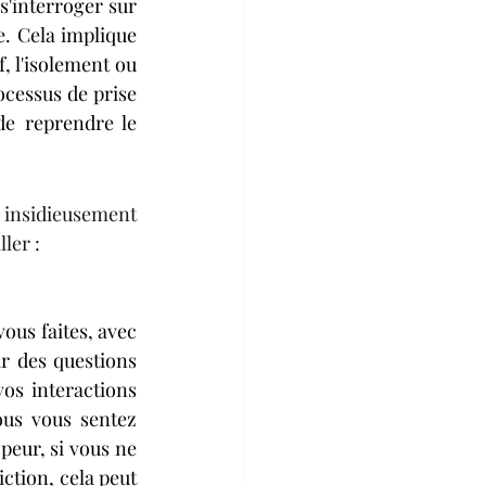
s'interroger sur 
 Cela implique 
, l'isolement ou 
cessus de prise 
de reprendre le 
 insidieusement 
ler :
ous faites, avec 
r des questions 
os interactions 
ous vous sentez 
peur, si vous ne 
ction, cela peut 