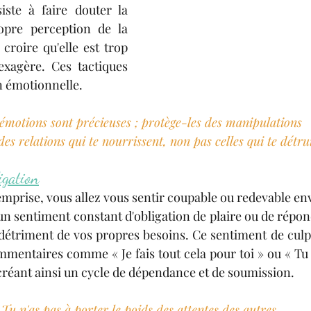
iste à faire douter la 
pre perception de la 
 croire qu'elle est trop 
exagère. Ces tactiques 
n émotionnelle.
émotions sont précieuses ; protège-les des manipulations 
 des relations qui te nourrissent, non pas celles qui te détru
ligation
mprise, vous allez vous sentir coupable ou redevable enve
un sentiment constant d'obligation de plaire ou de répon
détriment de vos propres besoins. Ce sentiment de culpab
mentaires comme « Je fais tout cela pour toi » ou « Tu
créant ainsi un cycle de dépendance et de soumission.
Tu n'as pas à porter le poids des attentes des autres. 