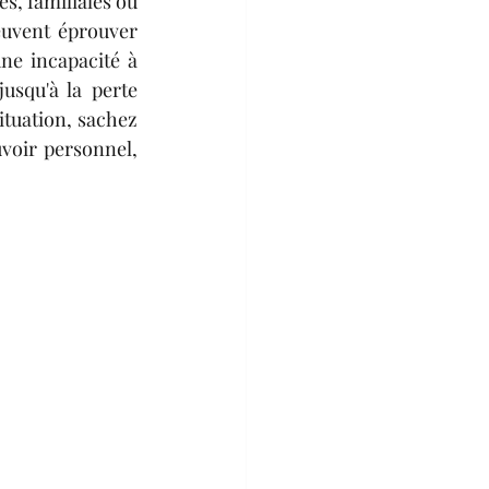
s, familiales ou 
uvent éprouver 
ne incapacité à 
usqu'à la perte 
tuation, sachez 
voir personnel, 