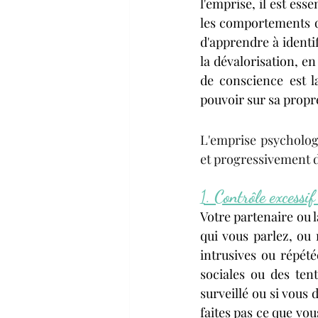
l'emprise, il est ess
les comportements q
d'apprendre à identif
la dévalorisation, e
de conscience est l
pouvoir sur sa propre
L'emprise psychologi
et progressivement da
1. 
Contrôle excessif
Votre partenaire ou l
qui vous parlez, ou
intrusives ou répété
sociales ou des ten
surveillé ou si vous 
faites pas ce que vou