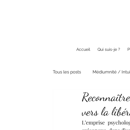
Accueil
Qui suis-je ?
P
Tous les posts
Médiumnité / Intui
Reconnaître 
Guérison / Energétique
Spi
vers la libé
Anges & Guides
Textes et 
L’emprise psycholo