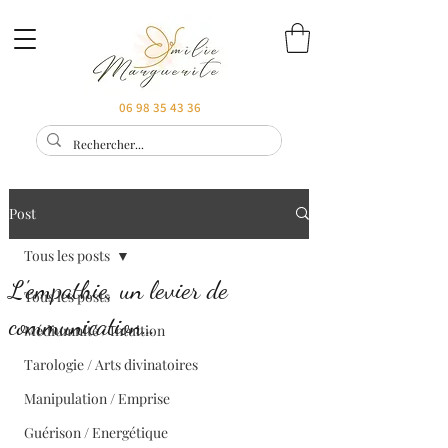
06 98 35 43 36
Post
Tous les posts
L'empathie, un levier de
Tous les posts
communication…
Médiumnité / Intuition
Tarologie / Arts divinatoires
Manipulation / Emprise
Guérison / Energétique