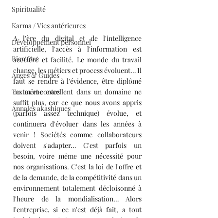
Spiritualité
Karma / Vies antérieures
A l'ère du digital et de l'intelligence 
Développement personnel
artificielle, l'accès à l'information est 
Bien être
accéléré et facilité. Le monde du travail 
change, les métiers et process évoluent… Il 
Anges & Guides
faut se rendre à l'évidence, être diplômé 
Textes et contes
ou même excellent dans un domaine ne 
suffit plus, car ce que nous avons appris 
Annales akashiques
(parfois assez technique) évolue, et 
continuera d'évoluer dans les années à 
venir ! Sociétés comme collaborateurs 
doivent s'adapter… C'est parfois un 
besoin, voire même une nécessité pour 
nos organisations. C'est la loi de l'offre et 
de la demande, de la compétitivité dans un 
environnement totalement décloisonné à 
l'heure de la mondialisation… Alors 
l'entreprise, si ce n'est déjà fait, a tout 