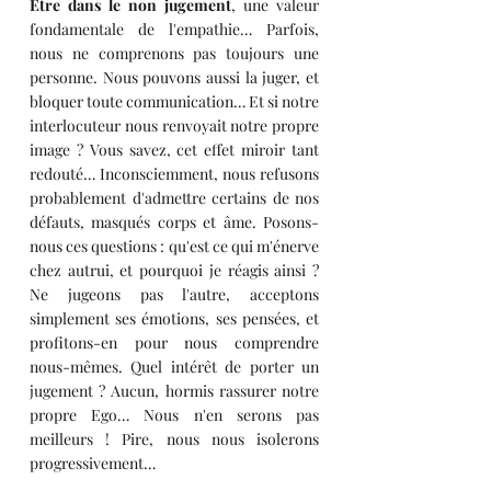
Être dans le non jugement
, une valeur 
fondamentale de l'empathie… Parfois, 
nous ne comprenons pas toujours une 
personne. Nous pouvons aussi la juger, et 
bloquer toute communication… Et si notre 
interlocuteur nous renvoyait notre propre 
image ? Vous savez, cet effet miroir tant 
redouté… Inconsciemment, nous refusons 
probablement d'admettre certains de nos 
défauts, masqués corps et âme. Posons-
nous ces questions : qu'est ce qui m'énerve 
chez autrui, et pourquoi je réagis ainsi ? 
Ne jugeons pas l'autre, acceptons 
simplement ses émotions, ses pensées, et 
profitons-en pour nous comprendre 
nous-mêmes. Quel intérêt de porter un 
jugement ? Aucun, hormis rassurer notre 
propre Ego… Nous n'en serons pas 
meilleurs ! Pire, nous nous isolerons 
progressivement…